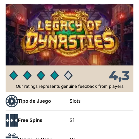
4,3
Our ratings represents genuine feedback from players
Tipo de Juego
Slots
Free Spins
Sí