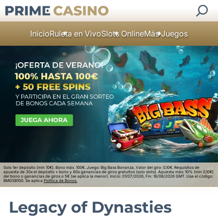
Inicio
Ruleta en Vivo
Slots Online
Más Juegos
Solo 1er depósito (mín 10€). Bono máx. 100€. Juego: Big Bass Bonanza, Valor del giro: 0,10€. Requisitos de
apuesta de 30x el depósito + bono y 60x ganancias de giros gratuitos (solo slots). Apuesta máx: 10% (mín 0,10€)
del bono o ganancias de giros o 5€ (se aplica la menor). Inicio: 01/07/2026, Fin: 16/08/2026 GMT. Usa el código:
BMGSB100. Se aplica
Política de Bonos.
Legacy of Dynasties