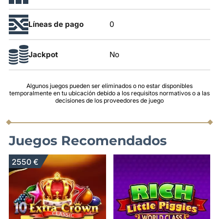
Líneas de pago
0
Jackpot
No
Algunos juegos pueden ser eliminados o no estar disponibles
temporalmente en tu ubicación debido a los requisitos normativos o a las
decisiones de los proveedores de juego
Juegos Recomendados
2550 €