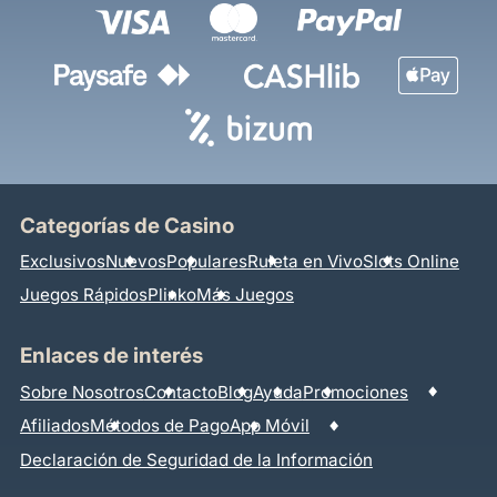
Categorías de Casino
Exclusivos
Nuevos
Populares
Ruleta en Vivo
Slots Online
Juegos Rápidos
Plinko
Más Juegos
Enlaces de interés
Sobre Nosotros
Contacto
Blog
Ayuda
Promociones
Afiliados
Métodos de Pago
App Móvil
Declaración de Seguridad de la Información