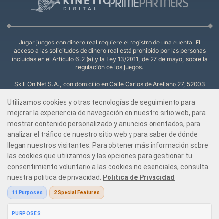
Juego Más Seguro
Juego Autorizado
Política Privacidad