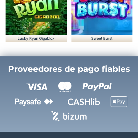
Lucky Ryan Gigablox
Sweet Burst
Proveedores de pago fiables