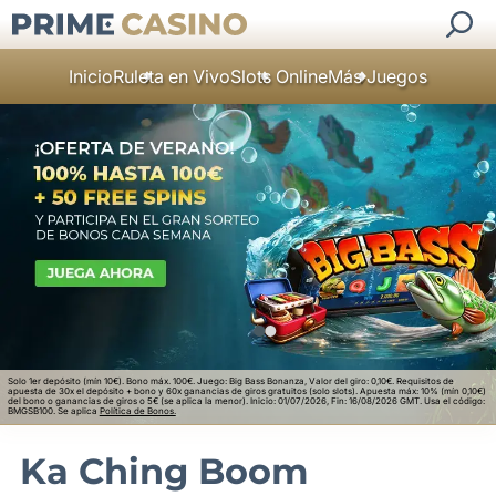
Inicio
Ruleta en Vivo
Slots Online
Más Juegos
Solo 1er depósito (mín 10€). Bono máx. 100€. Juego: Big Bass Bonanza, Valor del giro: 0,10€. Requisitos de
apuesta de 30x el depósito + bono y 60x ganancias de giros gratuitos (solo slots). Apuesta máx: 10% (mín 0,10€)
del bono o ganancias de giros o 5€ (se aplica la menor). Inicio: 01/07/2026, Fin: 16/08/2026 GMT. Usa el código:
BMGSB100. Se aplica
Política de Bonos.
Ka Ching Boom