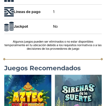
Líneas de pago
1
Jackpot
No
Algunos juegos pueden ser eliminados o no estar disponibles
temporalmente en tu ubicación debido a los requisitos normativos o a las
decisiones de los proveedores de juego
Juegos Recomendados