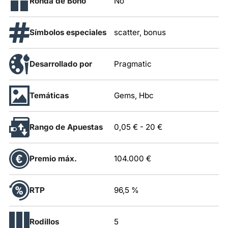
Ronda de Bono
No
Símbolos especiales
scatter, bonus
Desarrollado por
Pragmatic
Temáticas
Gems, Hbc
Rango de Apuestas
0,05 €
-
20 €
Premio máx.
104.000 €
RTP
96,5 %
Rodillos
5