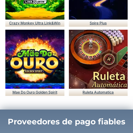
Crazy Monkey Ultra Link&Win
Spire Plus
Mae Do Ouro Golden Spirit
Ruleta Automatica
Proveedores de pago fiables