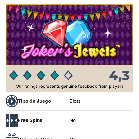
4,3
Our ratings represents genuine feedback from players
Tipo de Juego
Slots
Free Spins
No