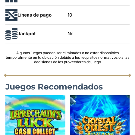
Líneas de pago
10
Jackpot
No
Algunos juegos pueden ser eliminados o no estar disponibles
temporalmente en tu ubicación debido a los requisitos normativos o a las
decisiones de los proveedores de juego
Juegos Recomendados