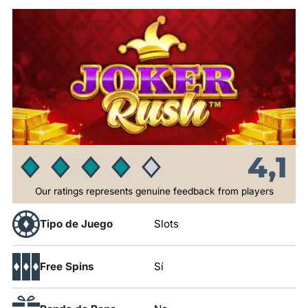
4,1
Our ratings represents genuine feedback from players
Tipo de Juego
Slots
Free Spins
Sí