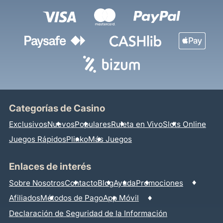
Categorías de Casino
Exclusivos
Nuevos
Populares
Ruleta en Vivo
Slots Online
Juegos Rápidos
Plinko
Más Juegos
Enlaces de interés
Sobre Nosotros
Contacto
Blog
Ayuda
Promociones
Afiliados
Métodos de Pago
App Móvil
Declaración de Seguridad de la Información