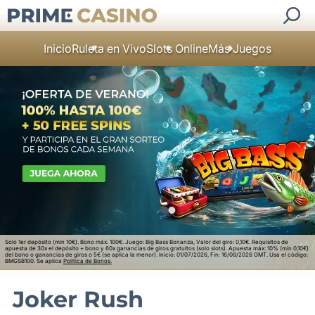
Inicio
Ruleta en Vivo
Slots Online
Más Juegos
Solo 1er depósito (mín 10€). Bono máx. 100€. Juego: Big Bass Bonanza, Valor del giro: 0,10€. Requisitos de
apuesta de 30x el depósito + bono y 60x ganancias de giros gratuitos (solo slots). Apuesta máx: 10% (mín 0,10€)
del bono o ganancias de giros o 5€ (se aplica la menor). Inicio: 01/07/2026, Fin: 16/08/2026 GMT. Usa el código:
BMGSB100. Se aplica
Política de Bonos.
Joker Rush