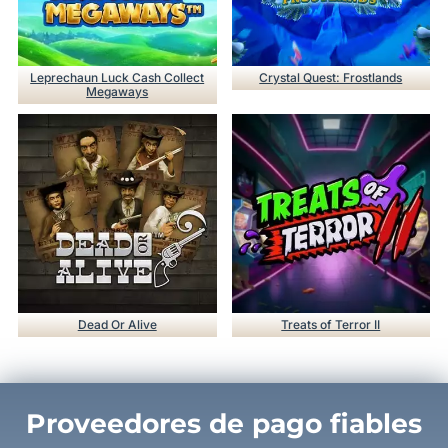
Leprechaun Luck Cash Collect
Crystal Quest: Frostlands
Megaways
Dead Or Alive
Treats of Terror II
Proveedores de pago fiables