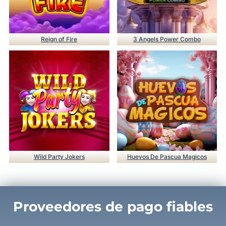
Reign of Fire
3 Angels Power Combo
Wild Party Jokers
Huevos De Pascua Magicos
Proveedores de pago fiables