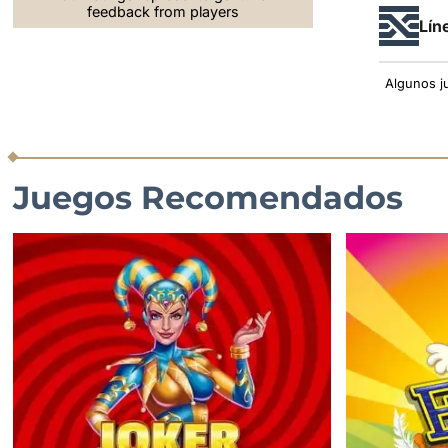
feedback from players
Lín
Algunos j
Juegos Recomendados