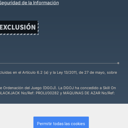
Seguridad de la Información