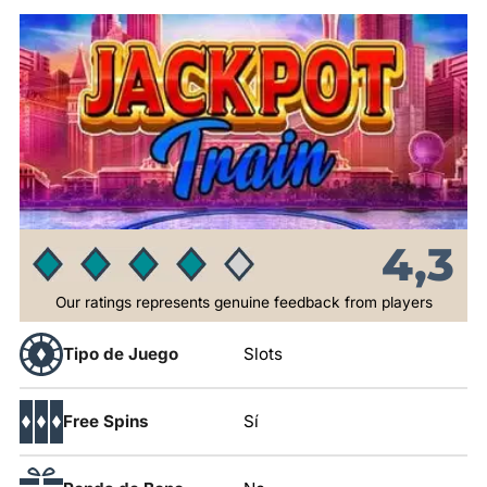
4,3
Our ratings represents genuine feedback from players
Tipo de Juego
Slots
Free Spins
Sí