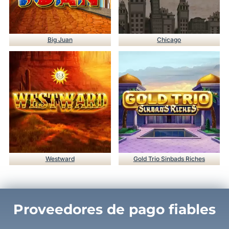
Big Juan
Chicago
Westward
Gold Trio Sinbads Riches
Proveedores de pago fiables