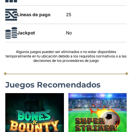
Líneas de pago
25
Jackpot
No
Algunos juegos pueden ser eliminados o no estar disponibles
temporalmente en tu ubicación debido a los requisitos normativos o a las
decisiones de los proveedores de juego
Juegos Recomendados