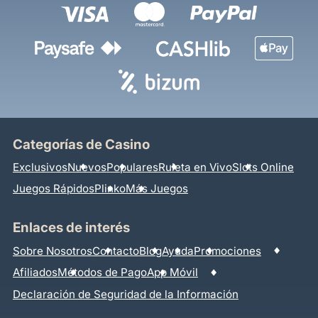
Categorías de Casino
Exclusivos
Nuevos
Populares
Ruleta en Vivo
Slots Online
Juegos Rápidos
Plinko
Más Juegos
Enlaces de interés
Sobre Nosotros
Contacto
Blog
Ayuda
Promociones
Afiliados
Métodos de Pago
App Móvil
Declaración de Seguridad de la Información