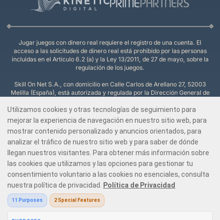
Juego Más Seguro
Juego Autorizado
Política Privacidad