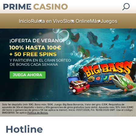
Inicio
Ruleta en Vivo
Slots Online
Más Juegos
Solo 1er depósito (mín 10€). Bono máx. 100€. Juego: Big Bass Bonanza, Valor del giro: 0,10€. Requisitos de
apuesta de 30x el depósito + bono y 60x ganancias de giros gratuitos (solo slots). Apuesta máx: 10% (mín 0,10€)
del bono o ganancias de giros o 5€ (se aplica la menor). Inicio: 01/07/2026, Fin: 16/08/2026 GMT. Usa el código:
BMGSB100. Se aplica
Política de Bonos.
Hotline