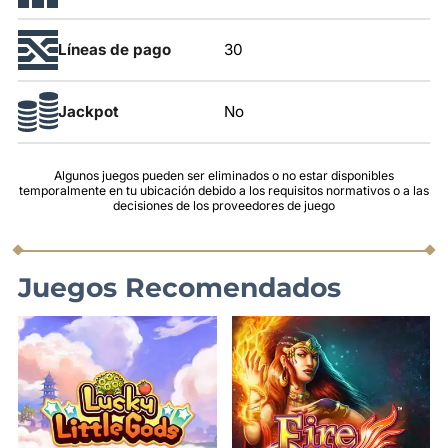
Líneas de pago
30
Jackpot
No
Algunos juegos pueden ser eliminados o no estar disponibles
temporalmente en tu ubicación debido a los requisitos normativos o a las
decisiones de los proveedores de juego
Juegos Recomendados