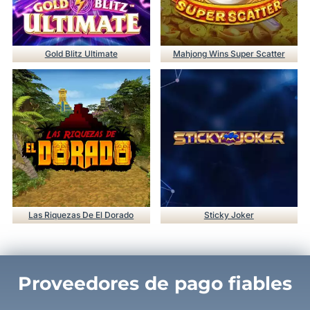
Gold Blitz Ultimate
Mahjong Wins Super Scatter
Las Riquezas De El Dorado
Sticky Joker
Proveedores de pago fiables