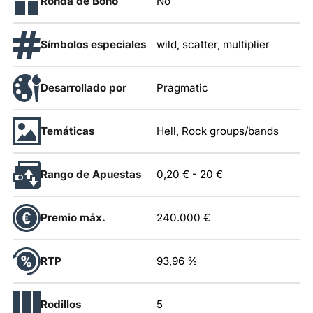
Ronda de Bono
No
Símbolos especiales
wild, scatter, multiplier
Desarrollado por
Pragmatic
Temáticas
Hell, Rock groups/bands
Rango de Apuestas
0,20 €
-
20 €
Premio máx.
240.000 €
RTP
93,96 %
Rodillos
5