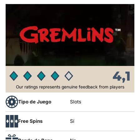
4,1
Our ratings represents genuine feedback from players
Tipo de Juego
Slots
Free Spins
Sí