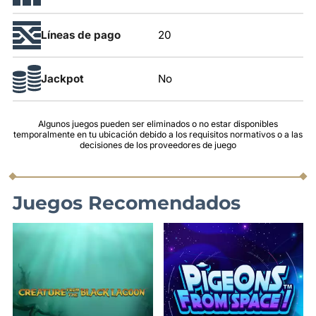
Líneas de pago
20
Jackpot
No
Algunos juegos pueden ser eliminados o no estar disponibles
temporalmente en tu ubicación debido a los requisitos normativos o a las
decisiones de los proveedores de juego
Juegos Recomendados