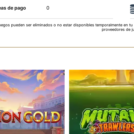
eas de pago
0
uegos pueden ser eliminados o no estar disponibles temporalmente en tu u
proveedores de j