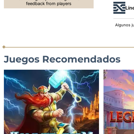
feedback from players
Lín
Algunos j
Juegos Recomendados