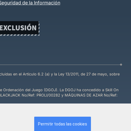
Seguridad de la Información