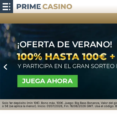
Solo 1er depósito (mín 10€). Bono máx. 100€. Juego: Big Bass Bonanza, Valor del gi
o 5€ (se aplica la menor). Inicio: 01/07/2026, Fin: 16/08/2026 GMT. Usa el código: