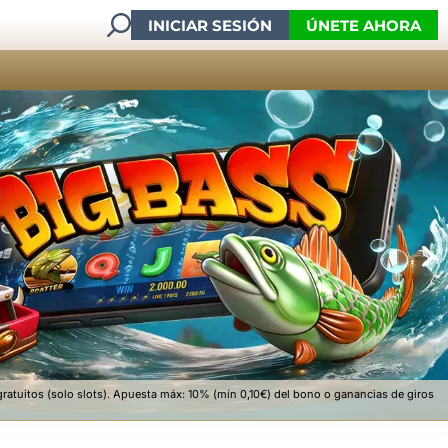
INICIAR SESIÓN
ÚNETE AHORA
gratuitos (solo slots). Apuesta máx: 10% (mín 0,10€) del bono o ganancias de giros