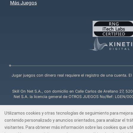
Más Juegos