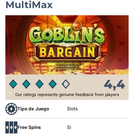
MultiMax
4,4
Our ratings represents genuine feedback from players
Tipo de Juego
Slots
Free Spins
Sí