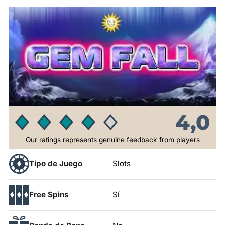
4,0
Our ratings represents genuine feedback from players
Tipo de Juego
Slots
Free Spins
Sí