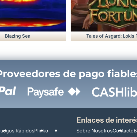
Blazing Sea
Tales of Asgard: Lokis
Proveedores de pago fiable
Enlaces de interé
Juegos Rápidos
Plinko
Sobre Nosotros
Contacto
B