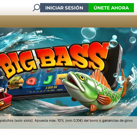
INICIAR SESIÓN
ÚNETE AHORA
gratuitos (solo slots). Apuesta máx: 10% (mín 0,10€) del bono o ganancias de giros