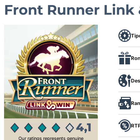
Front Runner Link
Tip
Ron
Des
Ran
4,1
RT
Our ratings represents genuine