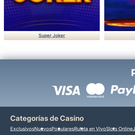
Super Joker
Categorías de Casino
Exclusivos
Nuevos
Populares
Ruleta en Vivo
Slots Online