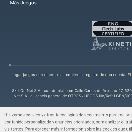
Más Juegos