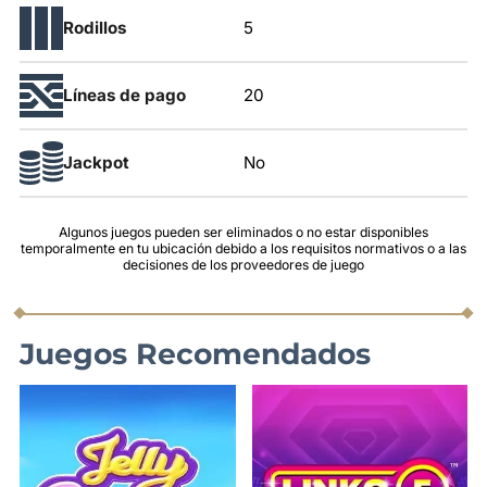
Rodillos
5
Líneas de pago
20
Jackpot
No
Algunos juegos pueden ser eliminados o no estar disponibles
temporalmente en tu ubicación debido a los requisitos normativos o a las
decisiones de los proveedores de juego
Juegos Recomendados