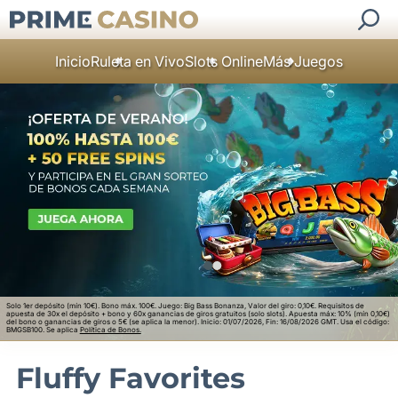
Inicio
Ruleta en Vivo
Slots Online
Más Juegos
Solo 1er depósito (mín 10€). Bono máx. 100€. Juego: Big Bass Bonanza, Valor del giro: 0,10€. Requisitos de
apuesta de 30x el depósito + bono y 60x ganancias de giros gratuitos (solo slots). Apuesta máx: 10% (mín 0,10€)
del bono o ganancias de giros o 5€ (se aplica la menor). Inicio: 01/07/2026, Fin: 16/08/2026 GMT. Usa el código:
BMGSB100. Se aplica
Política de Bonos.
Fluffy Favorites