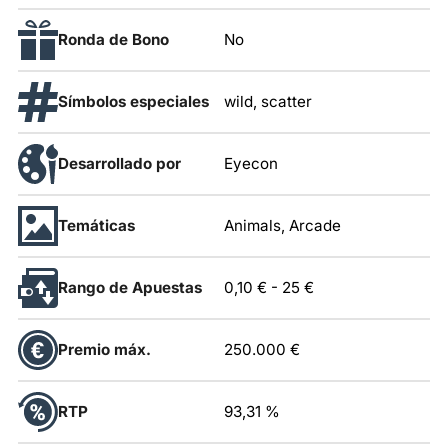
Ronda de Bono
No
Símbolos especiales
wild, scatter
Desarrollado por
Eyecon
Temáticas
Animals, Arcade
Rango de Apuestas
0,10 €
-
25 €
Premio máx.
250.000 €
RTP
93,31 %