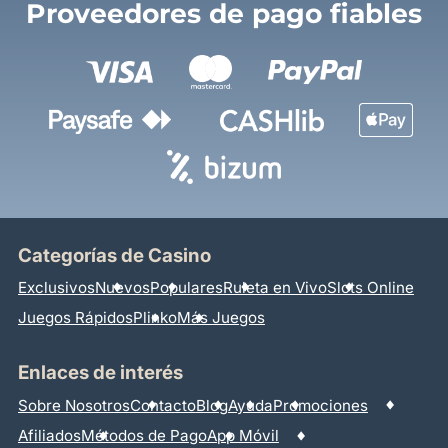
Proveedores de pago fiables
Categorías de Casino
Exclusivos
Nuevos
Populares
Ruleta en Vivo
Slots Online
Juegos Rápidos
Plinko
Más Juegos
Enlaces de interés
Sobre Nosotros
Contacto
Blog
Ayuda
Promociones
Afiliados
Métodos de Pago
App Móvil