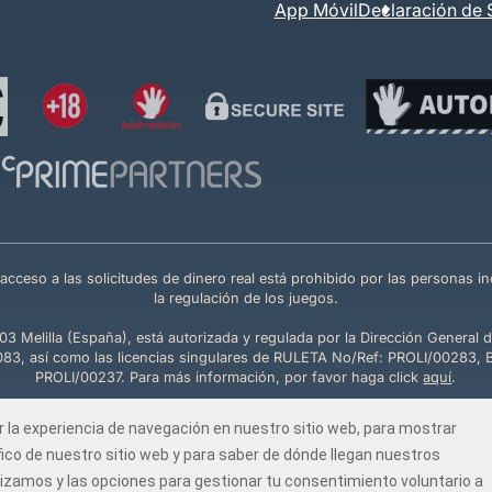
App Móvil
Declaración de 