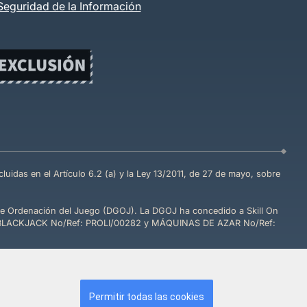
Seguridad de la Información