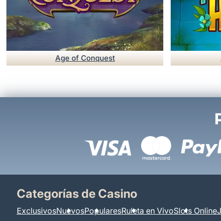
Age of Conquest
Categorías de Casino
Exclusivos
Nuevos
Populares
Ruleta en Vivo
Slots Online