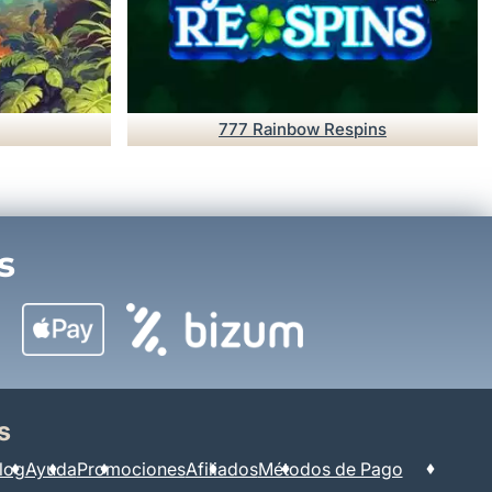
777 Rainbow Respins
s
s
log
Ayuda
Promociones
Afiliados
Métodos de Pago