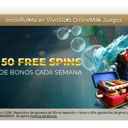
Inicio
Ruleta en Vivo
Slots Online
Más Juegos
ro: 0,10€. Requisitos de apuesta de 30x el depósito + bono y 60x ganancias de giros 
 BMGSB100. Se aplica
Política de Bonos.