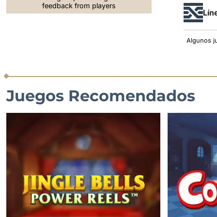
feedback from players
Lín
Algunos j
Juegos Recomendados