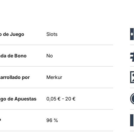
o de Juego
Slots
da de Bono
No
arrollado por
Merkur
go de Apuestas
0,05 €
-
20 €
P
96 %