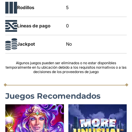
Rodillos
5
Líneas de pago
0
Jackpot
No
Algunos juegos pueden ser eliminados o no estar disponibles
temporalmente en tu ubicación debido a los requisitos normativos o a las
decisiones de los proveedores de juego
Juegos Recomendados