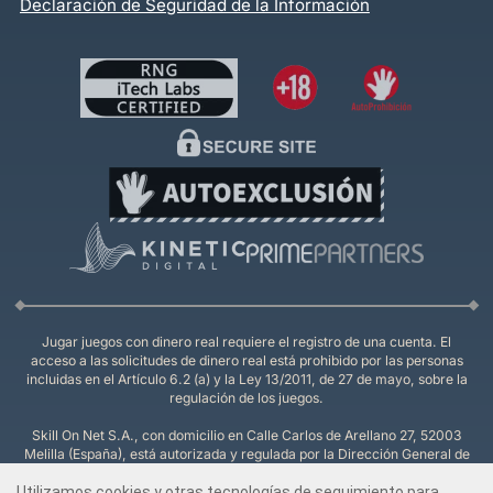
Declaración de Seguridad de la Información