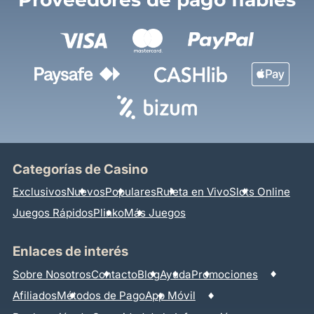
Categorías de Casino
Exclusivos
Nuevos
Populares
Ruleta en Vivo
Slots Online
Juegos Rápidos
Plinko
Más Juegos
Enlaces de interés
Sobre Nosotros
Contacto
Blog
Ayuda
Promociones
Afiliados
Métodos de Pago
App Móvil