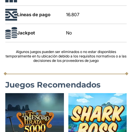
Líneas de pago
16.807
Jackpot
No
Algunos juegos pueden ser eliminados o no estar disponibles
temporalmente en tu ubicación debido a los requisitos normativos o a las
decisiones de los proveedores de juego
Juegos Recomendados