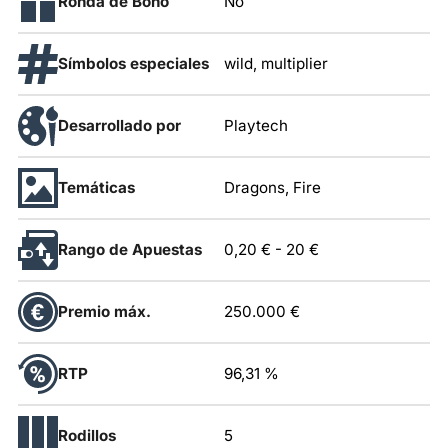
Ronda de Bono
No
Símbolos especiales
wild, multiplier
Desarrollado por
Playtech
Temáticas
Dragons, Fire
Rango de Apuestas
0,20 €
-
20 €
Premio máx.
250.000 €
RTP
96,31 %
Rodillos
5