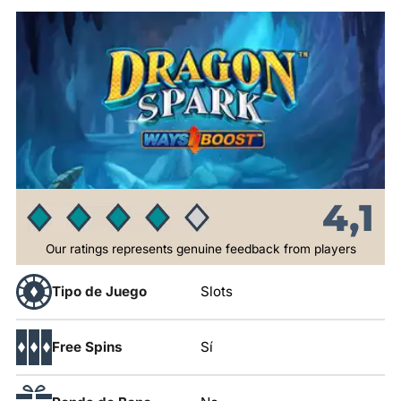
4,1
Our ratings represents genuine feedback from players
Tipo de Juego
Slots
Free Spins
Sí