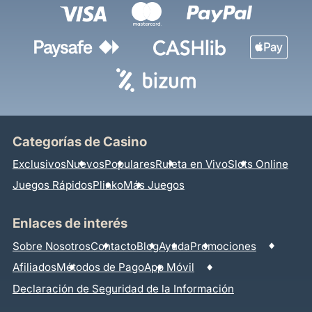
Categorías de Casino
Exclusivos
Nuevos
Populares
Ruleta en Vivo
Slots Online
Juegos Rápidos
Plinko
Más Juegos
Enlaces de interés
Sobre Nosotros
Contacto
Blog
Ayuda
Promociones
Afiliados
Métodos de Pago
App Móvil
Declaración de Seguridad de la Información