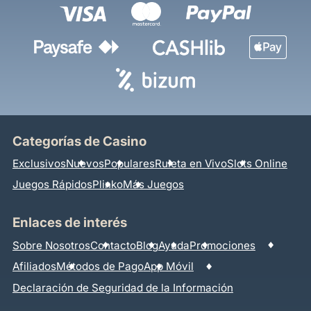
Categorías de Casino
Exclusivos
Nuevos
Populares
Ruleta en Vivo
Slots Online
Juegos Rápidos
Plinko
Más Juegos
Enlaces de interés
Sobre Nosotros
Contacto
Blog
Ayuda
Promociones
Afiliados
Métodos de Pago
App Móvil
Declaración de Seguridad de la Información