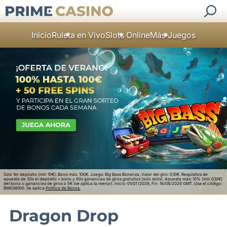
Inicio
Ruleta en Vivo
Slots Online
Más Juegos
Solo 1er depósito (mín 10€). Bono máx. 100€. Juego: Big Bass Bonanza, Valor del giro: 0,10€. Requisitos de
apuesta de 30x el depósito + bono y 60x ganancias de giros gratuitos (solo slots). Apuesta máx: 10% (mín 0,10€)
del bono o ganancias de giros o 5€ (se aplica la menor). Inicio: 01/07/2026, Fin: 16/08/2026 GMT. Usa el código:
BMGSB100. Se aplica
Política de Bonos.
Dragon Drop