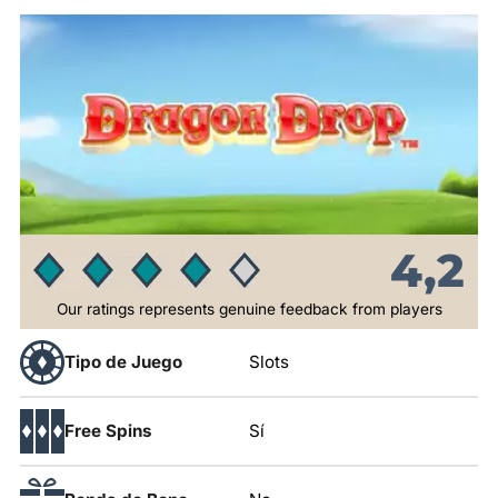
4,2
Our ratings represents genuine feedback from players
Tipo de Juego
Slots
Free Spins
Sí