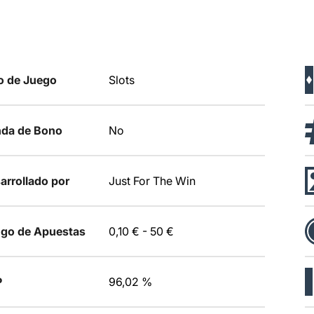
o de Juego
Slots
da de Bono
No
arrollado por
Just For The Win
go de Apuestas
0,10 €
-
50 €
P
96,02 %