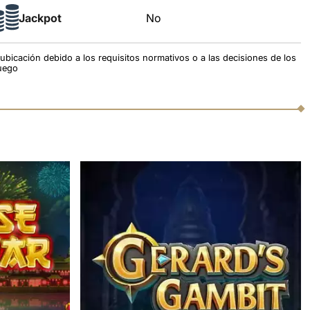
Jackpot
No
bicación debido a los requisitos normativos o a las decisiones de los
uego