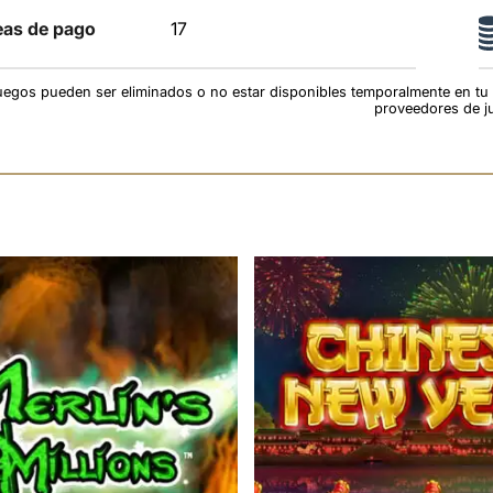
eas de pago
17
uegos pueden ser eliminados o no estar disponibles temporalmente en tu u
proveedores de j