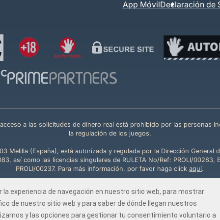
App Móvil
Declaración de 