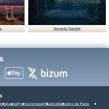
r
Gerards Gambit
s
s
log
Ayuda
Promociones
Afiliados
Métodos de Pago