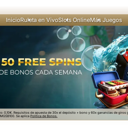
Inicio
Ruleta en Vivo
Slots Online
Más Juegos
ro: 0,10€. Requisitos de apuesta de 30x el depósito + bono y 60x ganancias de giros 
 BMGSB100. Se aplica
Política de Bonos.