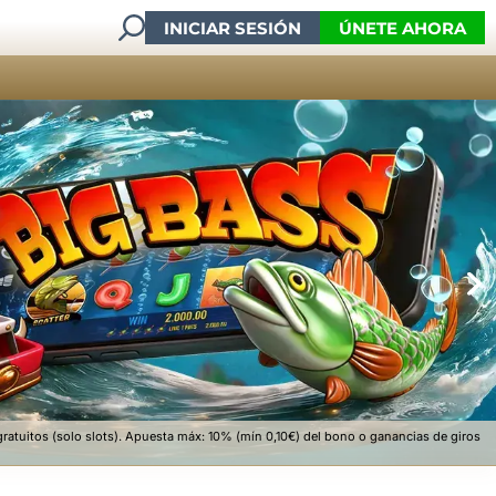
INICIAR SESIÓN
ÚNETE AHORA
gratuitos (solo slots). Apuesta máx: 10% (mín 0,10€) del bono o ganancias de giros