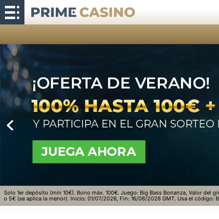
Solo 1er depósito (mín 10€). Bono máx. 100€. Juego: Big Bass Bonanza, Valor del gi
o 5€ (se aplica la menor). Inicio: 01/07/2026, Fin: 16/08/2026 GMT. Usa el código: