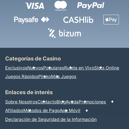
Categorías de Casino
Exclusivos
Nuevos
Populares
Ruleta en Vivo
Slots Online
Juegos Rápidos
Plinko
Más Juegos
Enlaces de interés
Sobre Nosotros
Contacto
Blog
Ayuda
Promociones
Afiliados
Métodos de Pago
App Móvil
Declaración de Seguridad de la Información