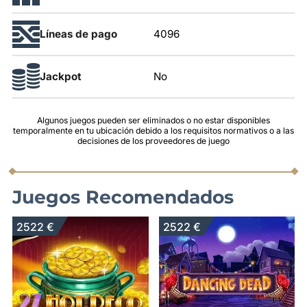
Líneas de pago
4096
Jackpot
No
Algunos juegos pueden ser eliminados o no estar disponibles
temporalmente en tu ubicación debido a los requisitos normativos o a las
decisiones de los proveedores de juego
Juegos Recomendados
2522 €
2522 €