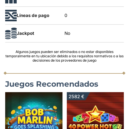
Líneas de pago
0
Jackpot
No
Algunos juegos pueden ser eliminados o no estar disponibles
temporalmente en tu ubicación debido a los requisitos normativos o a las
decisiones de los proveedores de juego
Juegos Recomendados
2582 €