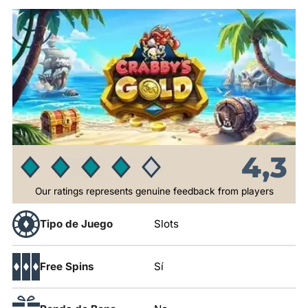
4,3
Our ratings represents genuine feedback from players
Tipo de Juego
Slots
Free Spins
Sí