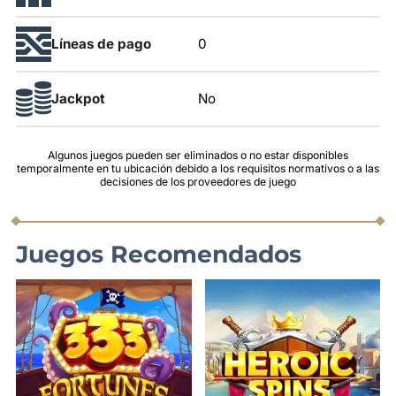
Líneas de pago
0
Jackpot
No
Algunos juegos pueden ser eliminados o no estar disponibles
temporalmente en tu ubicación debido a los requisitos normativos o a las
decisiones de los proveedores de juego
Juegos Recomendados