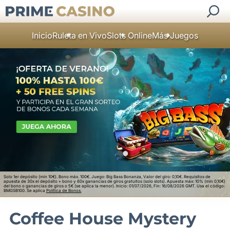
Inicio
Ruleta en Vivo
Slots Online
Más Juegos
Solo 1er depósito (mín 10€). Bono máx. 100€. Juego: Big Bass Bonanza, Valor del giro: 0,10€. Requisitos de
apuesta de 30x el depósito + bono y 60x ganancias de giros gratuitos (solo slots). Apuesta máx: 10% (mín 0,10€)
del bono o ganancias de giros o 5€ (se aplica la menor). Inicio: 01/07/2026, Fin: 16/08/2026 GMT. Usa el código:
BMGSB100. Se aplica
Política de Bonos.
Coffee House Mystery