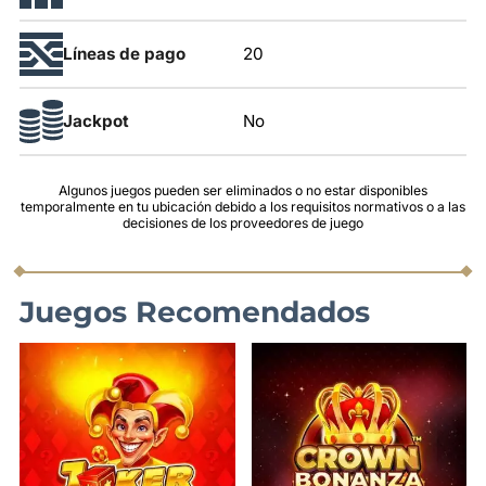
Líneas de pago
20
Jackpot
No
Algunos juegos pueden ser eliminados o no estar disponibles
temporalmente en tu ubicación debido a los requisitos normativos o a las
decisiones de los proveedores de juego
Juegos Recomendados