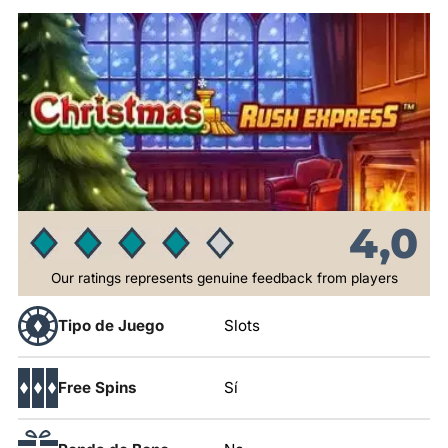
4,0
Our ratings represents genuine feedback from players
Tipo de Juego
Slots
Free Spins
Sí