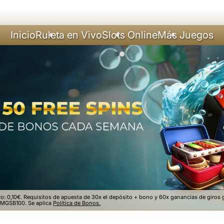
Inicio
Ruleta en Vivo
Slots Online
Más Juegos
ro: 0,10€. Requisitos de apuesta de 30x el depósito + bono y 60x ganancias de giros 
 BMGSB100. Se aplica
Política de Bonos.