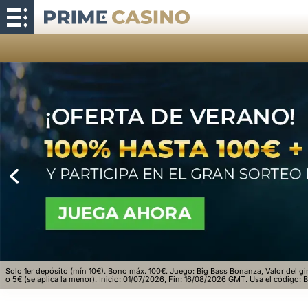
Solo 1er depósito (mín 10€). Bono máx. 100€. Juego: Big Bass Bonanza, Valor del gi
o 5€ (se aplica la menor). Inicio: 01/07/2026, Fin: 16/08/2026 GMT. Usa el código: