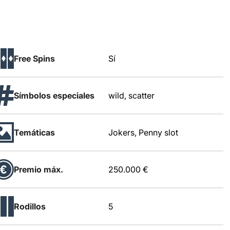
Free Spins
Sí
Símbolos especiales
wild, scatter
Temáticas
Jokers, Penny slot
Premio máx.
250.000 €
Rodillos
5