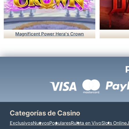
Magnificent Power Hera's Crown
Categorías de Casino
Exclusivos
Nuevos
Populares
Ruleta en Vivo
Slots Online