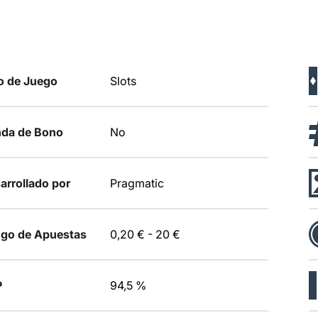
o de Juego
Slots
da de Bono
No
arrollado por
Pragmatic
go de Apuestas
0,20 €
-
20 €
P
94,5 %