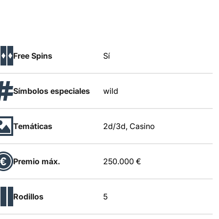
Free Spins
Sí
Símbolos especiales
wild
Temáticas
2d/3d, Casino
Premio máx.
250.000 €
Rodillos
5