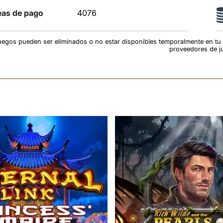
eas de pago
4076
uegos pueden ser eliminados o no estar disponibles temporalmente en tu u
proveedores de j