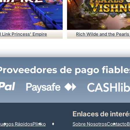
l Link Princess' Empire
Rich Wilde and the Pearls
Proveedores de pago fiable
Enlaces de interé
Juegos Rápidos
Plinko
Sobre Nosotros
Contacto
B