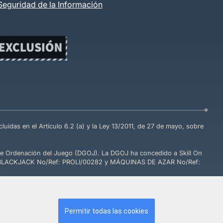
Seguridad de la Información