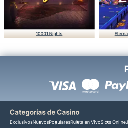
10001 Nights
Eterna
Categorías de Casino
Exclusivos
Nuevos
Populares
Ruleta en Vivo
Slots Online