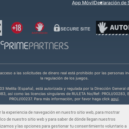
App Móvil
Declaración de 