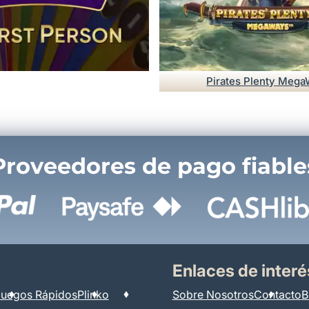
Pirates Plenty Meg
Proveedores de pago fiable
Enlaces de interé
Juegos Rápidos
Plinko
Sobre Nosotros
Contacto
B