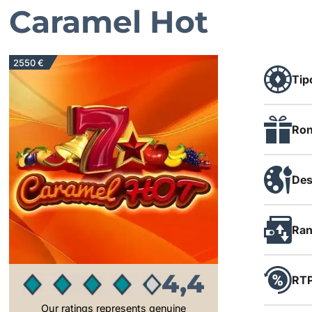
Caramel Hot
2550 €
Tip
Ron
Des
Ran
4,4
RT
Our ratings represents genuine