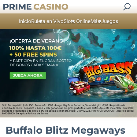
Inicio
Ruleta en Vivo
Slots Online
Más Juegos
Solo 1er depósito (mín 10€). Bono máx. 100€. Juego: Big Bass Bonanza, Valor del giro: 0,10€. Requisitos de
apuesta de 30x el depósito + bono y 60x ganancias de giros gratuitos (solo slots). Apuesta máx: 10% (mín 0,10€)
del bono o ganancias de giros o 5€ (se aplica la menor). Inicio: 01/07/2026, Fin: 16/08/2026 GMT. Usa el código:
BMGSB100. Se aplica
Política de Bonos.
Buffalo Blitz Megaways