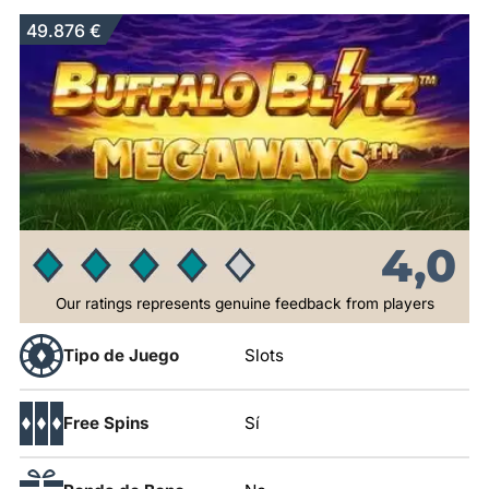
49.876 €
4,0
Our ratings represents genuine feedback from players
Tipo de Juego
Slots
Free Spins
Sí