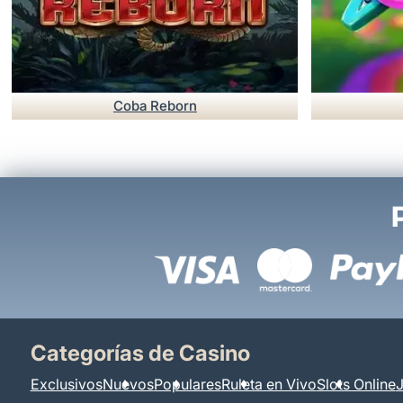
Coba Reborn
Categorías de Casino
Exclusivos
Nuevos
Populares
Ruleta en Vivo
Slots Online