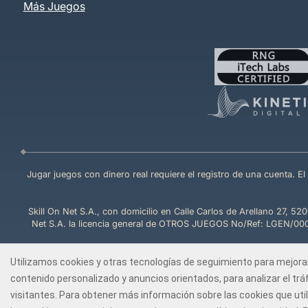
Más Juegos