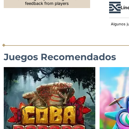
feedback from players
Lín
Algunos j
Juegos Recomendados