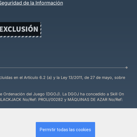
Seguridad de la Información