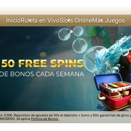
Inicio
Ruleta en Vivo
Slots Online
Más Juegos
ro: 0,10€. Requisitos de apuesta de 30x el depósito + bono y 60x ganancias de giros 
 BMGSB100. Se aplica
Política de Bonos.