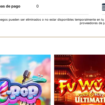
eas de pago
0
uegos pueden ser eliminados o no estar disponibles temporalmente en tu u
proveedores de j