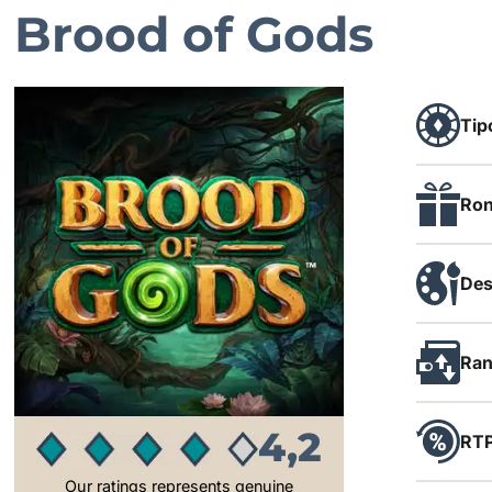
Brood of Gods
Tip
Ron
Des
Ran
4,2
RT
Our ratings represents genuine