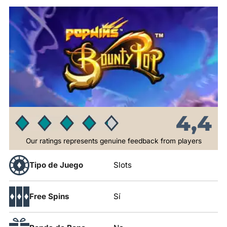
4,4
Our ratings represents genuine feedback from players
Tipo de Juego
Slots
Free Spins
Sí