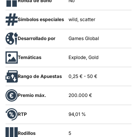
Ronda de Bono
No
Símbolos especiales
wild, scatter
Desarrollado por
Games Global
Temáticas
Explode, Gold
Rango de Apuestas
0,25 €
-
50 €
Premio máx.
200.000 €
RTP
94,01 %
Rodillos
5