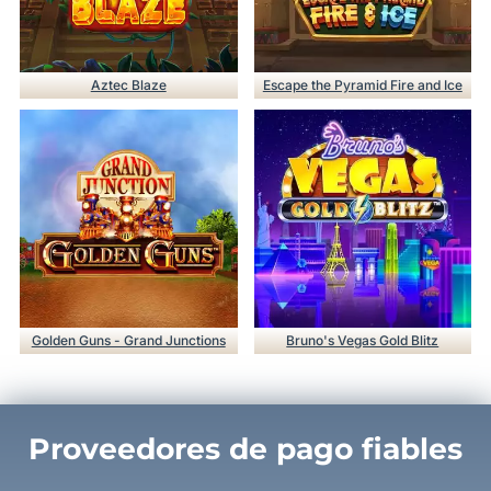
Aztec Blaze
Escape the Pyramid Fire and Ice
Golden Guns - Grand Junctions
Bruno's Vegas Gold Blitz
Proveedores de pago fiables