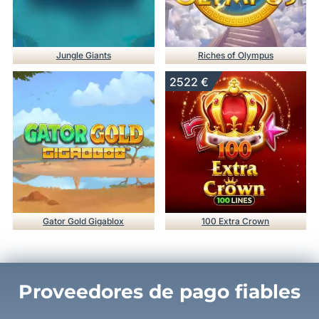
Jungle Giants
Riches of Olympus
2522 €
Gator Gold Gigablox
100 Extra Crown
Proveedores de pago fiables