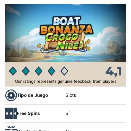
4,1
Our ratings represents genuine feedback from players
Tipo de Juego
Slots
Free Spins
Sí