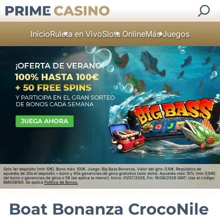
Inicio
Ruleta en Vivo
Slots Online
Más Juegos
Solo 1er depósito (mín 10€). Bono máx. 100€. Juego: Big Bass Bonanza, Valor del giro: 0,10€. Requisitos de
apuesta de 30x el depósito + bono y 60x ganancias de giros gratuitos (solo slots). Apuesta máx: 10% (mín 0,10€)
del bono o ganancias de giros o 5€ (se aplica la menor). Inicio: 01/07/2026, Fin: 16/08/2026 GMT. Usa el código:
BMGSB100. Se aplica
Política de Bonos.
Boat Bonanza CrocoNile