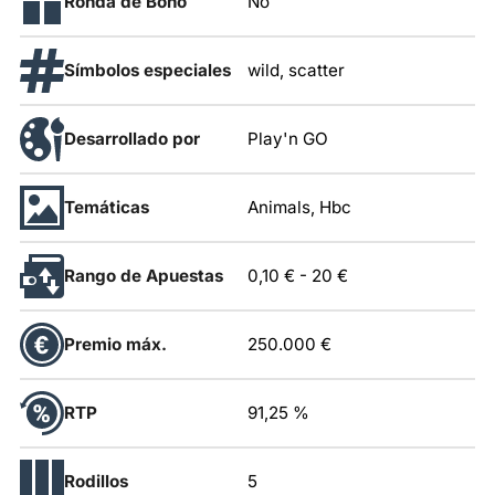
Ronda de Bono
No
Símbolos especiales
wild, scatter
Desarrollado por
Play'n GO
Temáticas
Animals, Hbc
Rango de Apuestas
0,10 €
-
20 €
Premio máx.
250.000 €
RTP
91,25 %
Rodillos
5