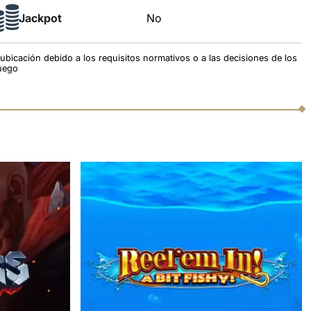
Jackpot
No
bicación debido a los requisitos normativos o a las decisiones de los
uego