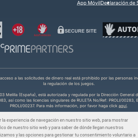
App Móvil
Declaración de 