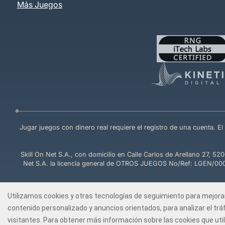
Más Juegos