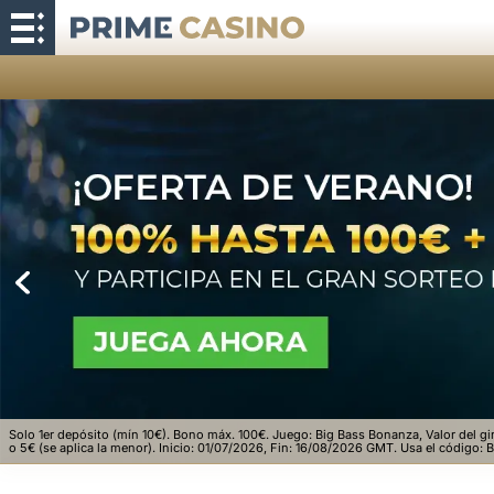
Solo 1er depósito (mín 10€). Bono máx. 100€. Juego: Big Bass Bonanza, Valor del gi
o 5€ (se aplica la menor). Inicio: 01/07/2026, Fin: 16/08/2026 GMT. Usa el código: