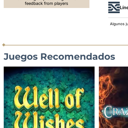
feedback from players
Lín
Algunos j
Juegos Recomendados