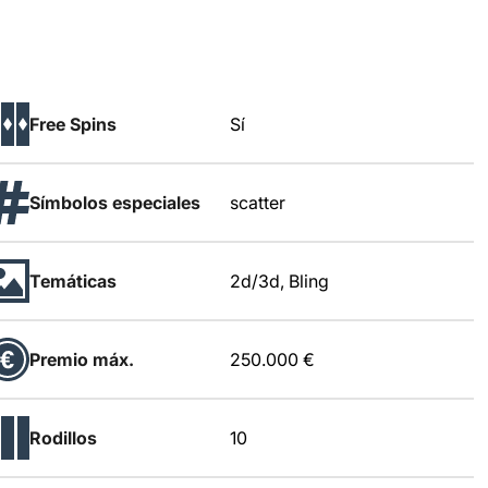
Free Spins
Sí
Símbolos especiales
scatter
Temáticas
2d/3d, Bling
Premio máx.
250.000 €
Rodillos
10