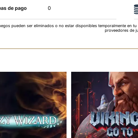
eas de pago
0
uegos pueden ser eliminados o no estar disponibles temporalmente en tu u
proveedores de j