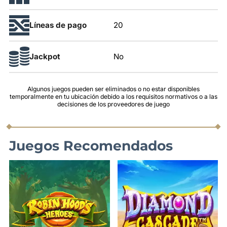
Líneas de pago
20
Jackpot
No
Algunos juegos pueden ser eliminados o no estar disponibles
temporalmente en tu ubicación debido a los requisitos normativos o a las
decisiones de los proveedores de juego
Juegos Recomendados