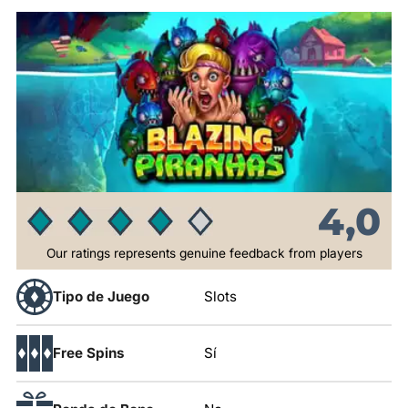
4,0
Our ratings represents genuine feedback from players
Tipo de Juego
Slots
Free Spins
Sí