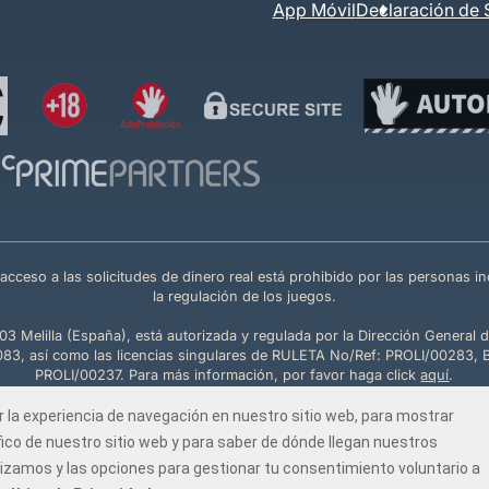
App Móvil
Declaración de 