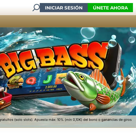
INICIAR SESIÓN
ÚNETE AHORA
gratuitos (solo slots). Apuesta máx: 10% (mín 0,10€) del bono o ganancias de giros