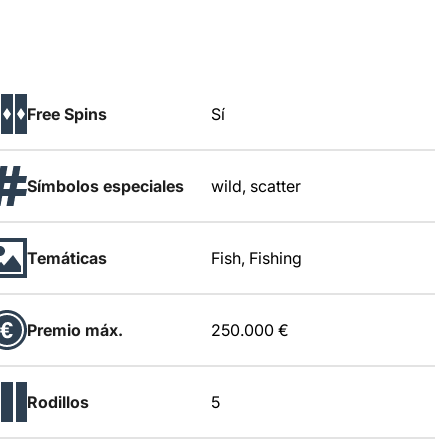
Free Spins
Sí
Símbolos especiales
wild, scatter
Temáticas
Fish, Fishing
Premio máx.
250.000 €
Rodillos
5