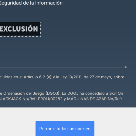
Seguridad de la Información