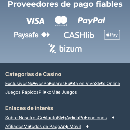
Proveedores de pago fiables
Categorías de Casino
Exclusivos
Nuevos
Populares
Ruleta en Vivo
Slots Online
Juegos Rápidos
Plinko
Más Juegos
Enlaces de interés
Sobre Nosotros
Contacto
Blog
Ayuda
Promociones
Afiliados
Métodos de Pago
App Móvil