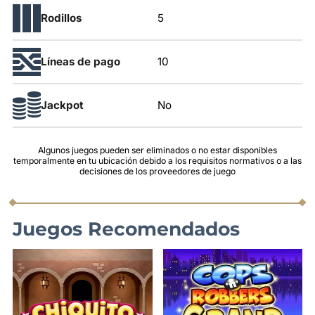
Rodillos
5
Líneas de pago
10
Jackpot
No
Algunos juegos pueden ser eliminados o no estar disponibles
temporalmente en tu ubicación debido a los requisitos normativos o a las
decisiones de los proveedores de juego
Juegos Recomendados