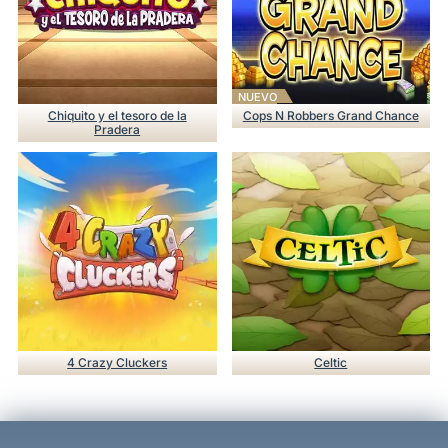
NUEVO
Chiquito y el tesoro de la
Cops N Robbers Grand Chance
Pradera
4 Crazy Cluckers
Celtic