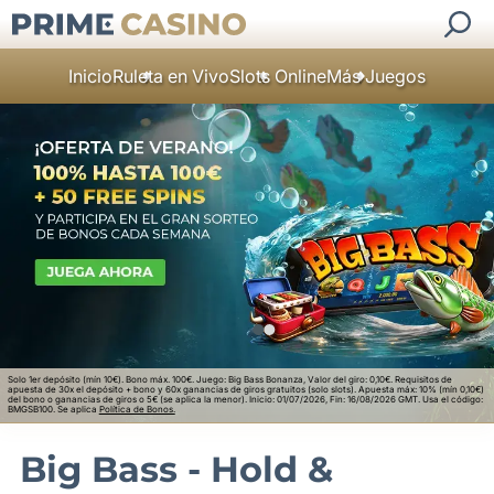
Inicio
Ruleta en Vivo
Slots Online
Más Juegos
Solo 1er depósito (mín 10€). Bono máx. 100€. Juego: Big Bass Bonanza, Valor del giro: 0,10€. Requisitos de
apuesta de 30x el depósito + bono y 60x ganancias de giros gratuitos (solo slots). Apuesta máx: 10% (mín 0,10€)
del bono o ganancias de giros o 5€ (se aplica la menor). Inicio: 01/07/2026, Fin: 16/08/2026 GMT. Usa el código:
BMGSB100. Se aplica
Política de Bonos.
Big Bass - Hold &