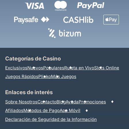
Categorías de Casino
Exclusivos
Nuevos
Populares
Ruleta en Vivo
Slots Online
Juegos Rápidos
Plinko
Más Juegos
Enlaces de interés
Sobre Nosotros
Contacto
Blog
Ayuda
Promociones
Afiliados
Métodos de Pago
App Móvil
Declaración de Seguridad de la Información