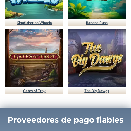
Kingfisher on Wheels
Banana Rush
Gates of Troy
The Big Dawgs
Proveedores de pago fiables