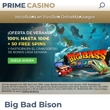
Inicio
Ruleta en Vivo
Slots Online
Más Juegos
Solo 1er depósito (mín 10€). Bono máx. 100€. Juego: Big Bass Bonanza, Valor del giro: 0,10€. Requisitos de
apuesta de 30x el depósito + bono y 60x ganancias de giros gratuitos (solo slots). Apuesta máx: 10% (mín 0,10€)
del bono o ganancias de giros o 5€ (se aplica la menor). Inicio: 01/07/2026, Fin: 16/08/2026 GMT. Usa el código:
BMGSB100. Se aplica
Política de Bonos.
Big Bad Bison