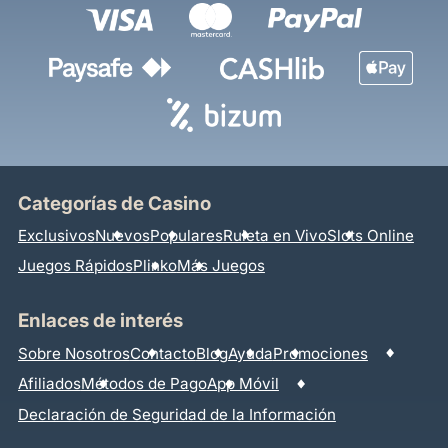
Categorías de Casino
Exclusivos
Nuevos
Populares
Ruleta en Vivo
Slots Online
Juegos Rápidos
Plinko
Más Juegos
Enlaces de interés
Sobre Nosotros
Contacto
Blog
Ayuda
Promociones
Afiliados
Métodos de Pago
App Móvil
Declaración de Seguridad de la Información