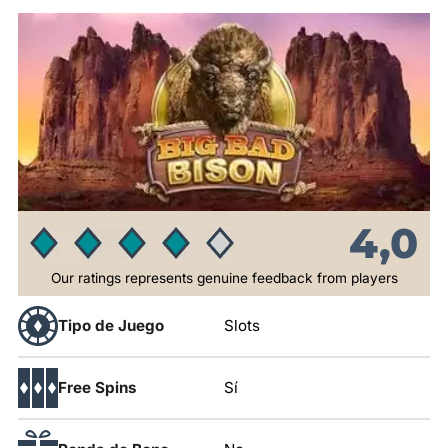
4,0
Our ratings represents genuine feedback from players
Tipo de Juego
Slots
Free Spins
Sí