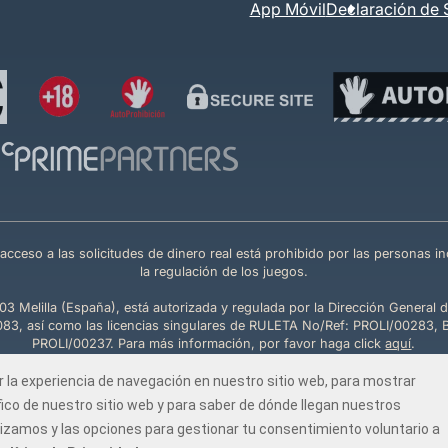
App Móvil
Declaración de 