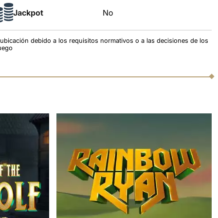
Jackpot
No
bicación debido a los requisitos normativos o a las decisiones de los
uego