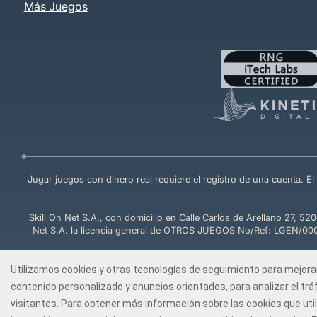
Más Juegos