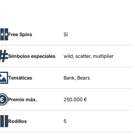
Free Spins
Sí
Símbolos especiales
wild, scatter, multiplier
Temáticas
Bank, Bears
Premio máx.
250.000 €
Rodillos
5