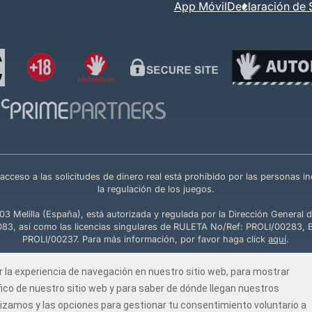
App Móvil
Declaración de 