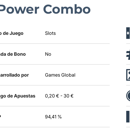
 Power Combo
o de Juego
Slots
da de Bono
No
arrollado por
Games Global
go de Apuestas
0,20 €
-
30 €
P
94,41 %