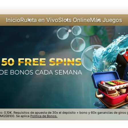
Inicio
Ruleta en Vivo
Slots Online
Más Juegos
ro: 0,10€. Requisitos de apuesta de 30x el depósito + bono y 60x ganancias de giros 
 BMGSB100. Se aplica
Política de Bonos.