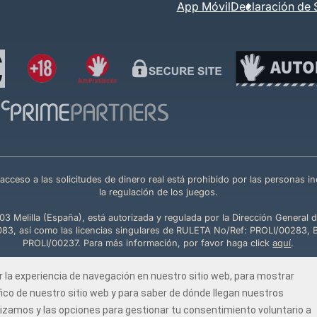
App Móvil
Declaración de 