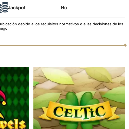
Jackpot
No
bicación debido a los requisitos normativos o a las decisiones de los
uego