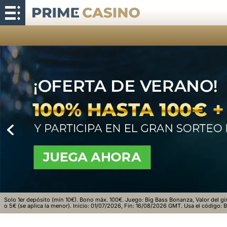
Solo 1er depósito (mín 10€). Bono máx. 100€. Juego: Big Bass Bonanza, Valor del gi
o 5€ (se aplica la menor). Inicio: 01/07/2026, Fin: 16/08/2026 GMT. Usa el código: