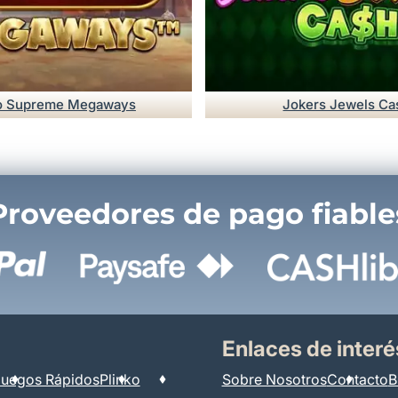
 Supreme Megaways
Jokers Jewels Ca
Proveedores de pago fiable
Enlaces de interé
Juegos Rápidos
Plinko
Sobre Nosotros
Contacto
B