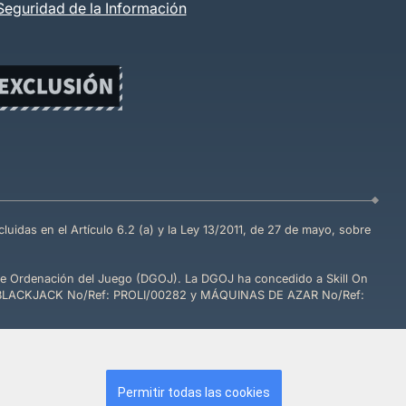
Seguridad de la Información