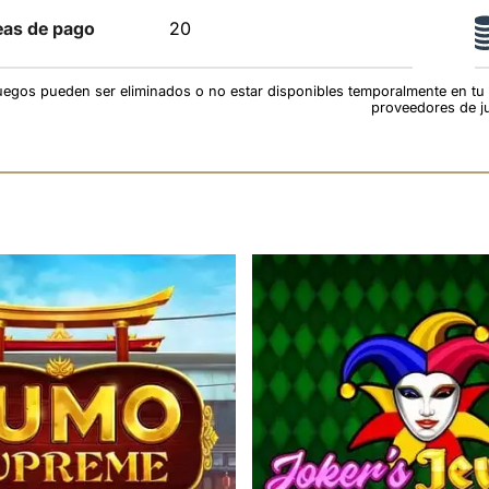
eas de pago
20
uegos pueden ser eliminados o no estar disponibles temporalmente en tu u
proveedores de j