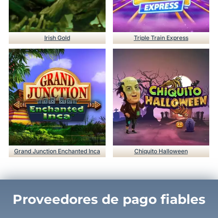
Irish Gold
Triple Train Express
Grand Junction Enchanted Inca
Chiquito Halloween
Proveedores de pago fiables