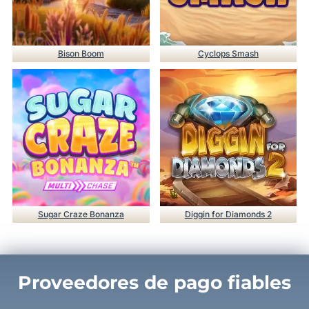
Bison Boom
Cyclops Smash
Sugar Craze Bonanza
Diggin for Diamonds 2
Proveedores de pago fiables