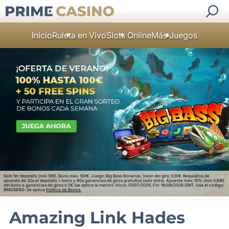
Inicio
Ruleta en Vivo
Slots Online
Más Juegos
Solo 1er depósito (mín 10€). Bono máx. 100€. Juego: Big Bass Bonanza, Valor del giro: 0,10€. Requisitos de
apuesta de 30x el depósito + bono y 60x ganancias de giros gratuitos (solo slots). Apuesta máx: 10% (mín 0,10€)
del bono o ganancias de giros o 5€ (se aplica la menor). Inicio: 01/07/2026, Fin: 16/08/2026 GMT. Usa el código:
BMGSB100. Se aplica
Política de Bonos.
Amazing Link Hades