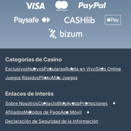
Categorías de Casino
Exclusivos
Nuevos
Populares
Ruleta en Vivo
Slots Online
Juegos Rápidos
Plinko
Más Juegos
Enlaces de interés
Sobre Nosotros
Contacto
Blog
Ayuda
Promociones
Afiliados
Métodos de Pago
App Móvil
Declaración de Seguridad de la Información