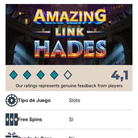
4,1
Our ratings represents genuine feedback from players
Tipo de Juego
Slots
Free Spins
Sí