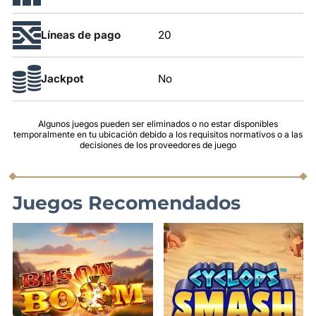
Líneas de pago
20
Jackpot
No
Algunos juegos pueden ser eliminados o no estar disponibles
temporalmente en tu ubicación debido a los requisitos normativos o a las
decisiones de los proveedores de juego
Juegos Recomendados