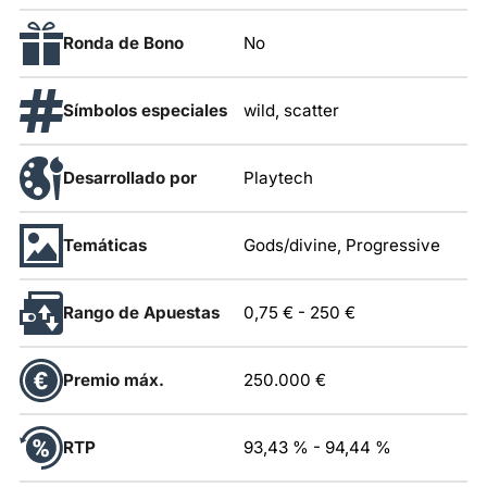
Ronda de Bono
No
Símbolos especiales
wild, scatter
Desarrollado por
Playtech
Temáticas
Gods/divine, Progressive
Rango de Apuestas
0,75 €
-
250 €
Premio máx.
250.000 €
RTP
93,43 %
-
94,44 %