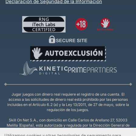
Declaración de Seguridad de la Información