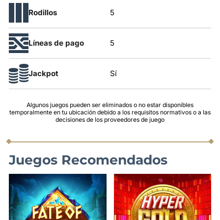
Rodillos
5
Líneas de pago
5
Jackpot
Sí
Algunos juegos pueden ser eliminados o no estar disponibles
temporalmente en tu ubicación debido a los requisitos normativos o a las
decisiones de los proveedores de juego
Juegos Recomendados